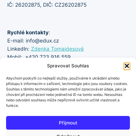
IČ: 26202875, DIČ: CZ26202875
Rychlé kontakty
:
E-mail: info@edux.cz
LinkedIn:
Zdenka Tomaidesová
Mobil: +420 723 916 559
Spravovat Souhlas
Abychom poskytli co nejlepší služby, používáme k ukládání a/nebo
přístupu k informacím o zařízení, technologie jako jsou soubory cookies.
Důležité odkazy
:
Souhlas s těmito technologiemi nám umožní zpracovávat údaje, jako je
Obchodní podmínky
chování při procházení nebo jedinečná ID na tomto webu. Nesouhlas
nebo odvolání souhlasu může nepříznivě ovlivnit určité vlastnosti a
Zásady ochrany osobních údajů
funkce.
Zásady cookies (EU)
Přijmout